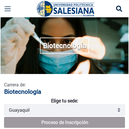
Se
Biotecnología - Guayaquil
more
Biotecnología
Carrera de:
Biotecnología
Elige tu sede:
Proceso de Inscripción